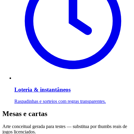
Loteria & instantâneos
Raspadinhas e sorteios com regras transparentes.
Mesas e cartas
Arte conceitual gerada para testes — substitua por thumbs reais de
jogos licenciados.