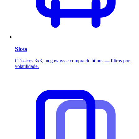
Slots
Clássicos 3x3, megaways e compra de bônus — filtros por
volatilidade.