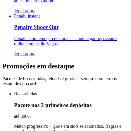
antes do jato explodir.
Jogar agora
Penalti
instant
Penalty Shoot Out
Penaltis com emoção de copa — chute e ganhe, cassino
online com estilo Vegas.
Jogar agora
Promoções em destaque
Pacotes de boas-vindas, reloads e giros — sempre com termos
resumidos no card.
Boas-vindas
Pacote nos 3 primeiros depósitos
até 300%
Match progressivo + giros em slots selecionados. Regras e