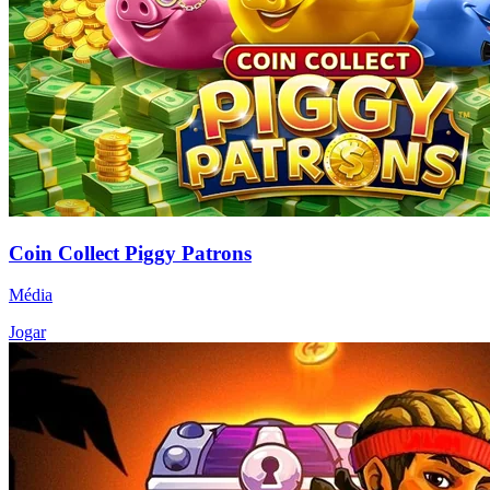
Coin Collect Piggy Patrons
Média
Jogar