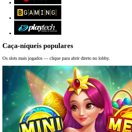
Caça-níqueis populares
Os slots mais jogados — clique para abrir direto no lobby.