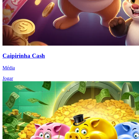
Caipirinha Cash
Média
Jogar