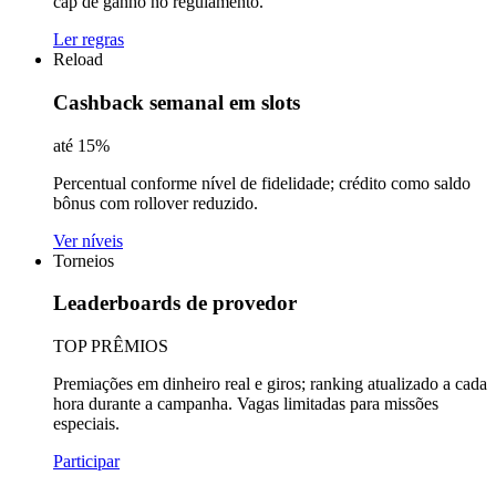
cap de ganho no regulamento.
Ler regras
Reload
Cashback semanal em slots
até 15%
Percentual conforme nível de fidelidade; crédito como saldo
bônus com rollover reduzido.
Ver níveis
Torneios
Leaderboards de provedor
TOP PRÊMIOS
Premiações em dinheiro real e giros; ranking atualizado a cada
hora durante a campanha. Vagas limitadas para missões
especiais.
Participar