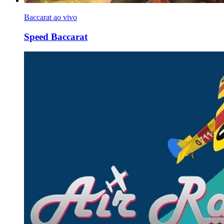
Baccarat ao vivo
Speed Baccarat