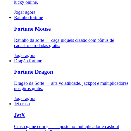
lucky online.
Jogar agora
Ratinho
fortune
Fortune Mouse
Ratinho da sorte — caça-níqueis classic com bônus de
cadastro e rodadas grátis.
Jogar agora
Dragão
fortune
Fortune Dragon
Dragão da Sorte — alta volatilidade, jackpot e multiplicadores
nos giros grátis.
Jogar agora
Jet
crash
JetX
Crash game com jet — aposte no multiplicador e cashout