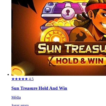
★★★★★
4.5
Sun Treasure Hold And Win
Média
Jogar agora