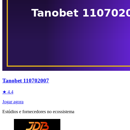
Tanobet 110702007
★
4.4
Jogar agora
Estúdios e fornecedores no ecossistema