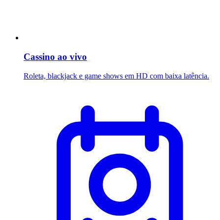
Cassino ao vivo
Roleta, blackjack e game shows em HD com baixa latência.