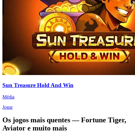
Sun Treasure Hold And Win
Média
Jogar
Os jogos mais quentes — Fortune Tiger,
Aviator e muito mais